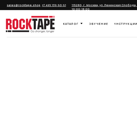
sales@rocktape.shop
+7 495 139-60-61
115280, г. Москва, ул. Ленинская Слобода, д. 19
| Пн-П
10:00-18:00
КАТАЛОГ
ОБУЧЕНИЕ
ИНСТРУКЦИИ
О ПР