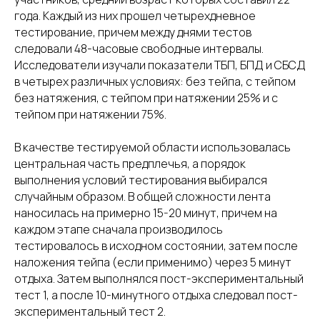
года. Каждый из них прошел четырехдневное
тестирование, причем между днями тестов
следовали 48-часовые свободные интервалы.
Исследователи изучали показатели ТБП, БПД и СБСД
в четырех различных условиях: без тейпа, с тейпом
без натяжения, с тейпом при натяжении 25% и с
тейпом при натяжении 75%.
В качестве тестируемой области использовалась
центральная часть предплечья, а порядок
выполнения условий тестирования выбирался
случайным образом. В общей сложности лента
наносилась на примерно 15-20 минут, причем на
каждом этапе сначала производилось
тестировалось в исходном состоянии, затем после
наложения тейпа (если применимо) через 5 минут
отдыха. Затем выполнялся пост-экспериментальный
тест 1, а после 10-минутного отдыха следовал пост-
экспериментальный тест 2.