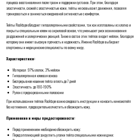
процесса восстановления после травм и поддержки суставов. При этом, благодаря
эластичности, схожей с эластичностью кожи, тейпы не сковывают движения, позволяя
тренироваться и заниматься ежедневной активностью с комфортом.
Тейпы Rocktape обладают гипоаллергенными свойствами, так как изготовлены из хлопка и
покрыты специальным клеем на акриловой основе, что уменьшает риск возникновения
раздражений и аллергических реакций. Также в состав этих тейпов входит нейлон, благодаря
которому они имеют высокую прочность и надежность. Именно Rocktape выбирают
спортсмены и медицинские специалисты по всему миру.
Характеристики:
Материал: 97% хлопок, 3% нейлон
Гипоаллергенная клеевая основа
Беспрерывное ношение тейпа вплоть до 7 дней
Эластичность: до 180-190%
Рулон с преднарезанными полосками
При использовании тейпов Rocktape важно следовать инструкции и наносить кинезиотейп
без натяжения, предварительно очистить и обезжирить кожу.
Применение и меры предосторожности:
Перед применением необходимо обезжирить кожу;
Перед аппликацией закруглить уголки тейпа специальными ножницами;