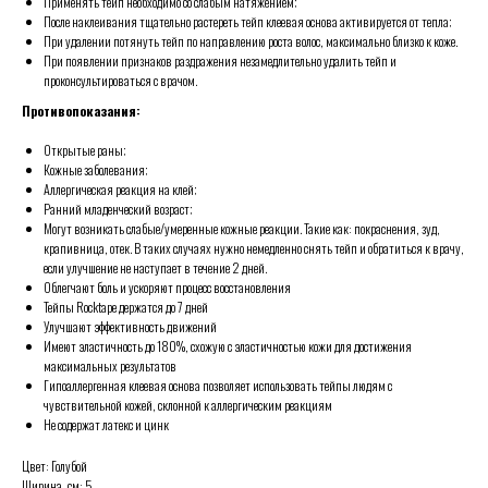
Применять тейп необходимо со слабым натяжением;
После наклеивания тщательно растереть тейп клеевая основа активируется от тепла;
При удалении потянуть тейп по направлению роста волос, максимально близко к коже.
При появлении признаков раздражения незамедлительно удалить тейп и
проконсультироваться с врачом.
Противопоказания:
Открытые раны;
Кожные заболевания;
Аллергическая реакция на клей;
Ранний младенческий возраст;
Могут возникать слабые/умеренные кожные реакции. Такие как: покраснения, зуд,
крапивница, отек. В таких случаях нужно немедленно снять тейп и обратиться к врачу,
если улучшение не наступает в течение 2 дней.
Облегчают боль и ускоряют процесс восстановления
Тейпы Rocktape держатся до 7 дней
Улучшают эффективность движений
Имеют эластичность до 180%, схожую с эластичностью кожи для достижения
максимальных результатов
Гипоаллергенная клеевая основа позволяет использовать тейпы людям с
чувствительной кожей, склонной к аллергическим реакциям
Не содержат латекс и цинк
Цвет: Голубой
Ширина, см: 5