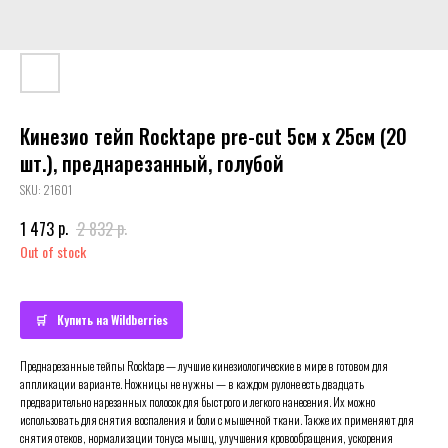
Кинезио тейп Rocktape pre-cut 5см х 25см (20
шт.), преднарезанный, голубой
SKU:
21601
р.
р.
1 473
2 832
Out of stock
Купить на Wildberries
Преднарезанные тейпы Rocktape — лучшие кинезиологические в мире в готовом для
аппликации варианте. Ножницы не нужны — в каждом рулоне есть двадцать
предварительно нарезанных полосок для быстрого и легкого нанесения. Их можно
использовать для снятия воспаления и боли с мышечной ткани. Также их применяют для
снятия отеков, нормализации тонуса мышц, улучшения кровообращения, ускорения