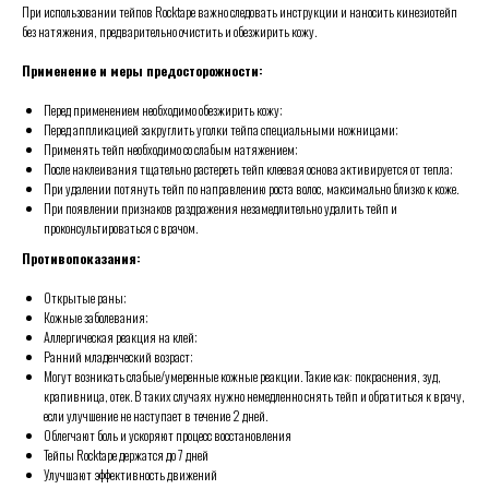
При использовании тейпов Rocktape важно следовать инструкции и наносить кинезиотейп
без натяжения, предварительно очистить и обезжирить кожу.
Применение и меры предосторожности:
Перед применением необходимо обезжирить кожу;
Перед аппликацией закруглить уголки тейпа специальными ножницами;
Применять тейп необходимо со слабым натяжением;
После наклеивания тщательно растереть тейп клеевая основа активируется от тепла;
При удалении потянуть тейп по направлению роста волос, максимально близко к коже.
При появлении признаков раздражения незамедлительно удалить тейп и
проконсультироваться с врачом.
Противопоказания:
Открытые раны;
Кожные заболевания;
Аллергическая реакция на клей;
Ранний младенческий возраст;
Могут возникать слабые/умеренные кожные реакции. Такие как: покраснения, зуд,
крапивница, отек. В таких случаях нужно немедленно снять тейп и обратиться к врачу,
если улучшение не наступает в течение 2 дней.
Облегчают боль и ускоряют процесс восстановления
Тейпы Rocktape держатся до 7 дней
Улучшают эффективность движений