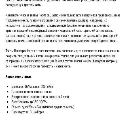
повседневную деятельность.
Кинезиологические тейпы Rocktape Classic моментально активизируются после фиксации на
проблемном месте, поэтому область их применения очень обширна: например, их
используют при ахиллотендините, подошвенном фасците, тендините надколенника,
травмах передней крестообразной связки и мадиальной коллатеральной связки колена,
болях в нижней части спины, растяжениях паха и подколенных сухожилиях, ротаторной
манжеты плеча, расколотой голени, искривлении осанки, дискомфорте при беременности.
Тейпы Rocktape обладают гипоаллергенными свойствами, так как изготовлены из хлопка и
покрыты специальным клеем на акриловой основе, что уменьшает риск возникновения
раздражений и аллергических реакций. Также в состав входит нейлон, благодаря которому
они имеют высококлассную прочность и надежность.
Характеристики:
Материал: 97% хлопок, 3% нейлон
Гипоаллергенная клеевая основа
Беспрерывное ношение тейпа вплоть до 7 дней
Эластичность: до 180-190%
Размер: рулон 5см х 5м (имеются другие размеры)
Производство: США/Корея