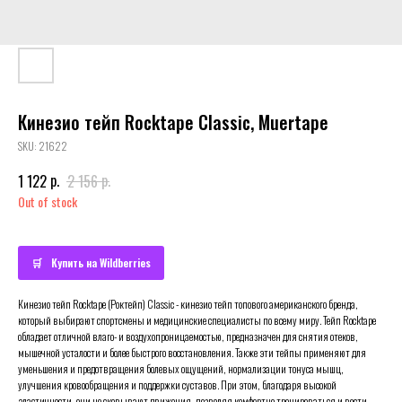
Кинезио тейп Rocktape Classic, Muertape
SKU:
21622
р.
р.
1 122
2 156
Out of stock
Купить на Wildberries
Кинезио тейп Rocktape (Роктейп) Classic - кинезио тейп топового американского бренда,
который выбирают спортсмены и медицинские специалисты по всему миру. Тейп Rocktape
обладает отличной влаго- и воздухопроницаемостью, предназначен для снятия отеков,
мышечной усталости и более быстрого восстановления. Также эти тейпы применяют для
уменьшения и предотвращения болевых ощущений, нормализации тонуса мышц,
улучшения кровообращения и поддержки суставов. При этом, благодаря высокой
эластичности, они не сковывают движения, позволяя комфортно тренироваться и вести