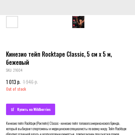
Кинезио тейп Rocktape Classic, 5 см х 5 м,
бежевый
SKU:
21604
р.
р.
1 013
1 946
Out of stock
Купить на Wildberries
Кинезио тейп Rocktape (Роктейп) Classic - кинезио тейп топового американского бренда,
который выбирают спортсмены и медицинские специалисты по всему миру. Тейп Rocktape
обладает отличной влаго- и воздухопроницаемостью, предназначен для снятия отеков,