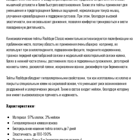
мышечной усталости и более быстрого восстановления. Также эти тейпы применяют для
уменьшения и предотвращения болевых ощущений, нормализации тонуса мышц,
улучшения кровообращения и поддержки суставов. При этом, благодаря высокой
эластичности, они не сковывают движения, позволяя комфортно тренироваться и вести
повседневную деятельность.
Кинезиологические тейпы Rocktape Classic моментально активизируются после фиксации на
проблемном месте, поэтому область их применения очень обширна: например, их
используют при ахиллотендините, подошвенном фасците, тендините надколенника,
травмах передней крестообразной связки и мадиальной коллатеральной связки колена,
болях в нижней части спины, растяжениях паха и подколенных сухожилиях, ротаторной
манжеты плеча, расколотой голени, искривлении осанки, дискомфорте при беременности.
Тейпы Rocktape обладают гипоаллергенными свойствами, так как изготовлены из хлопка и
покрыты специальным клеем на акриловой основе, что уменьшает риск возникновения
раздражений и аллергических реакций. Также в состав входит нейлон, благодаря которому
они имеют высококлассную прочность и надежность.
Характеристики:
Материал: 97% хлопок, 3% нейлон
Гипоаллергенная клеевая основа
Беспрерывное ношение тейпа вплоть до 7 дней
Эластичность: до 180-190%
Размер: рулон 5см х 5м (имеются другие размеры)