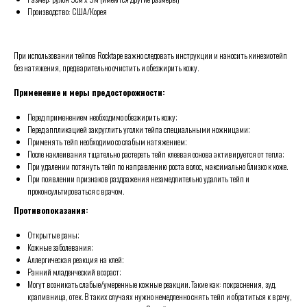
Производство: США/Корея
При использовании тейпов Rocktape важно следовать инструкции и наносить кинезиотейп
без натяжения, предварительно очистить и обезжирить кожу.
Применение и меры предосторожности:
Перед применением необходимо обезжирить кожу;
Перед аппликацией закруглить уголки тейпа специальными ножницами;
Применять тейп необходимо со слабым натяжением;
После наклеивания тщательно растереть тейп клеевая основа активируется от тепла;
При удалении потянуть тейп по направлению роста волос, максимально близко к коже.
При появлении признаков раздражения незамедлительно удалить тейп и
проконсультироваться с врачом.
Противопоказания:
Открытые раны;
Кожные заболевания;
Аллергическая реакция на клей;
Ранний младенческий возраст;
Могут возникать слабые/умеренные кожные реакции. Такие как: покраснения, зуд,
крапивница, отек. В таких случаях нужно немедленно снять тейп и обратиться к врачу,