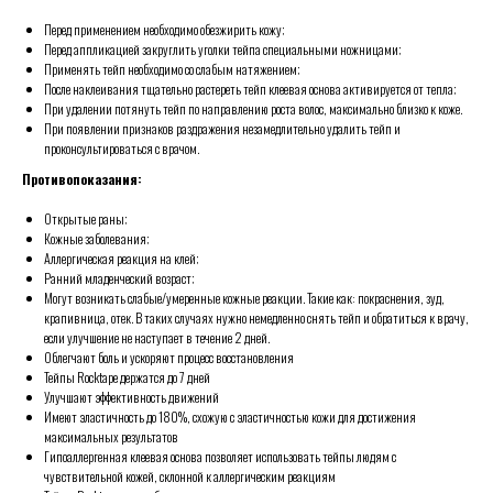
Перед применением необходимо обезжирить кожу;
Перед аппликацией закруглить уголки тейпа специальными ножницами;
Применять тейп необходимо со слабым натяжением;
После наклеивания тщательно растереть тейп клеевая основа активируется от тепла;
При удалении потянуть тейп по направлению роста волос, максимально близко к коже.
При появлении признаков раздражения незамедлительно удалить тейп и
проконсультироваться с врачом.
Противопоказания:
Открытые раны;
Кожные заболевания;
Аллергическая реакция на клей;
Ранний младенческий возраст;
Могут возникать слабые/умеренные кожные реакции. Такие как: покраснения, зуд,
крапивница, отек. В таких случаях нужно немедленно снять тейп и обратиться к врачу,
если улучшение не наступает в течение 2 дней.
Облегчают боль и ускоряют процесс восстановления
Тейпы Rocktape держатся до 7 дней
Улучшают эффективность движений
Имеют эластичность до 180%, схожую с эластичностью кожи для достижения
максимальных результатов
Гипоаллергенная клеевая основа позволяет использовать тейпы людям с
чувствительной кожей, склонной к аллергическим реакциям