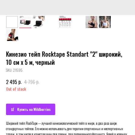
Кинезио тейп Rocktape Standart "2" широкий,
10 см х 5 м, черный
SKU:
21595
р.
р.
2 495
4 796
Out of stock
Купить на Wildberries
Широкий тейп RockTape — лучший кинезиологический тейп в мире, в два раза шире
стандартных тейпов. Его можно использовать для терапии спортивных и неспортивных
травм, в том числе в качестве шин для голени, для подошвенного фасциита, болей в коленях,