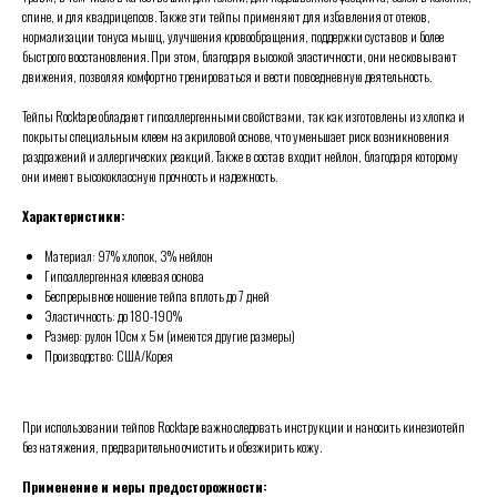
спине, и для квадрицепсов. Также эти тейпы применяют для избавления от отеков,
нормализации тонуса мышц, улучшения кровообращения, поддержки суставов и более
быстрого восстановления. При этом, благодаря высокой эластичности, они не сковывают
движения, позволяя комфортно тренироваться и вести повседневную деятельность.
Тейпы Rocktape обладают гипоаллергенными свойствами, так как изготовлены из хлопка и
покрыты специальным клеем на акриловой основе, что уменьшает риск возникновения
раздражений и аллергических реакций. Также в состав входит нейлон, благодаря которому
они имеют высококлассную прочность и надежность.
Характеристики:
Материал: 97% хлопок, 3% нейлон
Гипоаллергенная клеевая основа
Беспрерывное ношение тейпа вплоть до 7 дней
Эластичность: до 180-190%
Размер: рулон 10см х 5м (имеются другие размеры)
Производство: США/Корея
При использовании тейпов Rocktape важно следовать инструкции и наносить кинезиотейп
без натяжения, предварительно очистить и обезжирить кожу.
Применение и меры предосторожности: